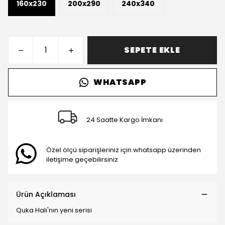
160x230
200x290
240x340
SEPETE EKLE
WHATSAPP
24 Saatte Kargo İmkanı
Özel ölçü siparişleriniz için whatsapp üzerinden
iletişime geçebilirsiniz
Ürün Açıklaması
Quka Halı'nın yeni serisi