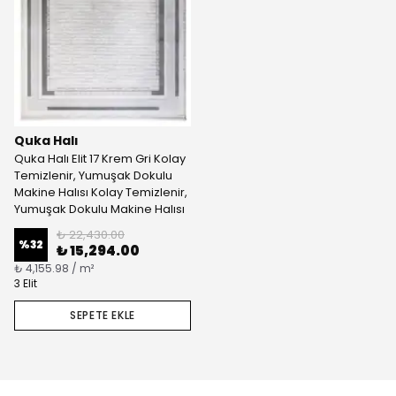
Quka Halı
Quka Halı Elit 17 Krem Gri Kolay
Temizlenir, Yumuşak Dokulu
Makine Halısı Kolay Temizlenir,
Yumuşak Dokulu Makine Halısı
₺ 22,430.00
%
32
₺ 15,294.00
₺ 4,155.98 / m²
3 Elit
SEPETE EKLE