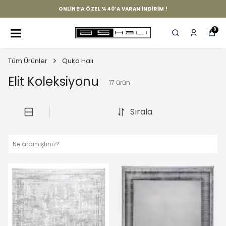
ONLINE’A ÖZEL %40’A VARAN İNDIRIM !
0
Tüm Ürünler
Quka Halı
Elit Koleksiyonu
17
ürün
Sırala