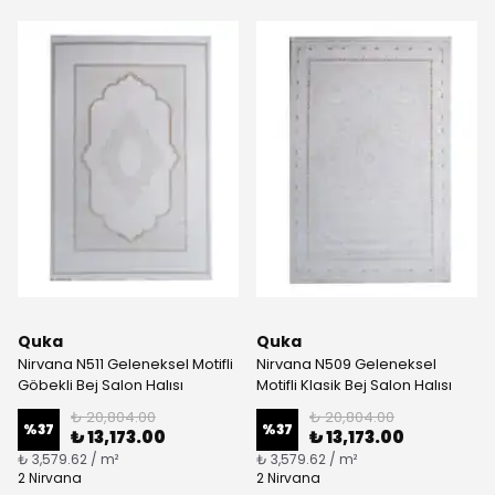
Quka
Quka
Nirvana N511 Geleneksel Motifli
Nirvana N509 Geleneksel
Göbekli Bej Salon Halısı
Motifli Klasik Bej Salon Halısı
₺ 20,804.00
₺ 20,804.00
%
37
%
37
₺ 13,173.00
₺ 13,173.00
₺ 3,579.62 / m²
₺ 3,579.62 / m²
2 Nirvana
2 Nirvana