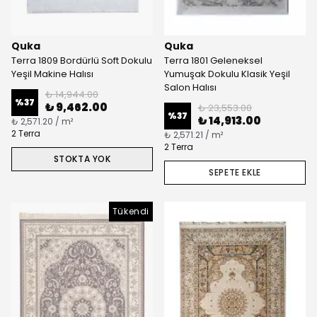
Quka
Quka
Terra 1809 Bordürlü Soft Dokulu
Terra 1801 Geleneksel
Yeşil Makine Halısı
Yumuşak Dokulu Klasik Yeşil
Salon Halısı
₺ 14,944.00
%
37
₺ 9,462.00
₺ 23,553.00
%
37
₺ 14,913.00
₺ 2,571.20 / m²
2 Terra
₺ 2,571.21 / m²
2 Terra
STOKTA YOK
SEPETE EKLE
Tükendi