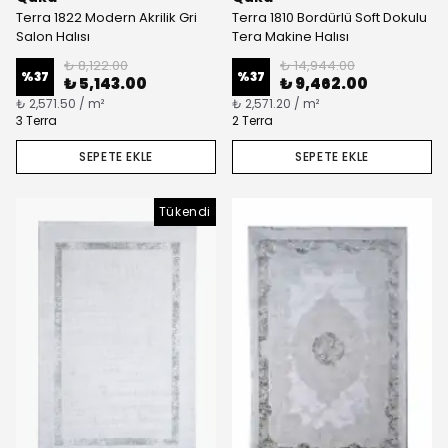
Terra 1822 Modern Akrilik Gri
Terra 1810 Bordürlü Soft Dokulu
Salon Halısı
Tera Makine Halısı
₺ 8,122.00
₺ 14,944.00
%
37
%
37
₺ 5,143.00
₺ 9,462.00
₺ 2,571.50 / m²
₺ 2,571.20 / m²
3 Terra
2 Terra
SEPETE EKLE
SEPETE EKLE
Tükendi