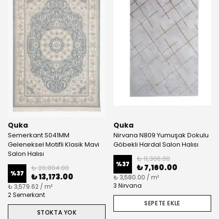
Quka
Quka
Semerkant S041MM
Nirvana N809 Yumuşak Dokulu
Geleneksel Motifli Klasik Mavi
Göbekli Hardal Salon Halısı
Salon Halısı
₺ 11,306.00
%
37
₺ 7,160.00
₺ 20,804.00
%
37
₺ 13,173.00
₺ 3,580.00 / m²
3 Nirvana
₺ 3,579.62 / m²
2 Semerkant
SEPETE EKLE
STOKTA YOK