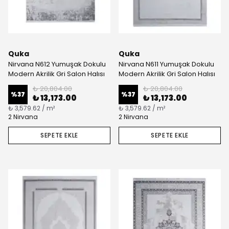
Quka
Quka
Nirvana N612 Yumuşak Dokulu
Nirvana N611 Yumuşak Dokulu
Modern Akrilik Gri Salon Halısı
Modern Akrilik Gri Salon Halısı
₺ 20,804.00
₺ 20,804.00
%
37
%
37
₺ 13,173.00
₺ 13,173.00
₺ 3,579.62 / m²
₺ 3,579.62 / m²
2 Nirvana
2 Nirvana
SEPETE EKLE
SEPETE EKLE