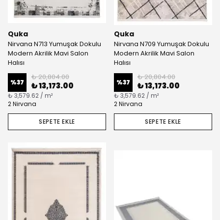
Quka
Quka
Nirvana N713 Yumuşak Dokulu
Nirvana N709 Yumuşak Dokulu
Modern Akrilik Mavi Salon
Modern Akrilik Mavi Salon
Halısı
Halısı
₺ 20,804.00
₺ 20,804.00
%
37
%
37
₺ 13,173.00
₺ 13,173.00
₺ 3,579.62 / m²
₺ 3,579.62 / m²
2 Nirvana
2 Nirvana
SEPETE EKLE
SEPETE EKLE