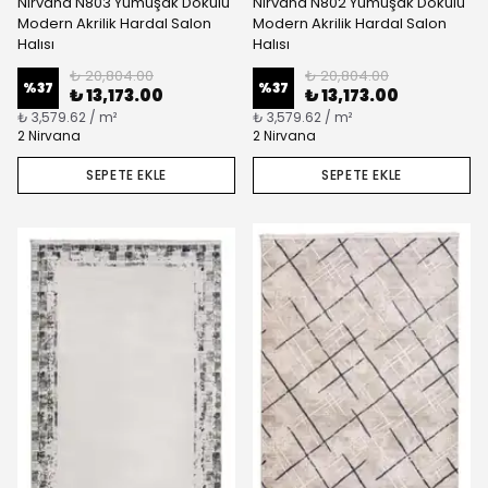
Nirvana N803 Yumuşak Dokulu
Nirvana N802 Yumuşak Dokulu
Modern Akrilik Hardal Salon
Modern Akrilik Hardal Salon
Halısı
Halısı
₺ 20,804.00
₺ 20,804.00
%
37
%
37
₺ 13,173.00
₺ 13,173.00
₺ 3,579.62 / m²
₺ 3,579.62 / m²
2 Nirvana
2 Nirvana
SEPETE EKLE
SEPETE EKLE