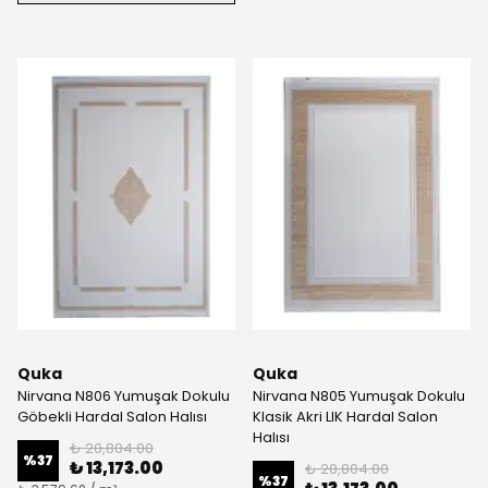
Quka
Quka
Nirvana N806 Yumuşak Dokulu
Nirvana N805 Yumuşak Dokulu
Göbekli Hardal Salon Halısı
Klasik Akri LIK Hardal Salon
Halısı
₺ 20,804.00
%
37
₺ 13,173.00
₺ 20,804.00
%
37