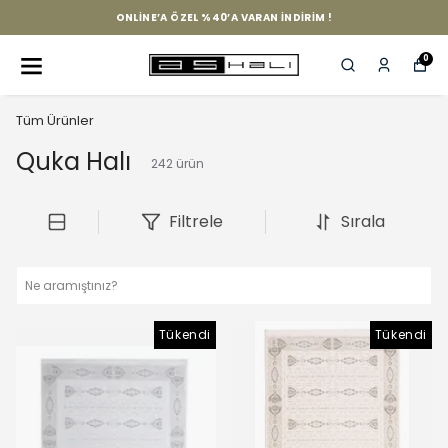
VADE FARKSIZ 6 TAKSİT İMKANI !
0
Tüm Ürünler
Quka Halı
242
ürün
Filtrele
Sırala
Tükendi
Tükendi