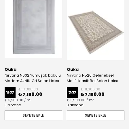
Quka
Quka
Nirvana N602 Yumuşak Dokulu
Nirvana N526 Geleneksel
Modern Akrilik Gri Salon Halısı
Motifli Klasik Bej Salon Halısı
₺ 11,306.00
₺ 11,306.00
%
37
%
37
₺ 7,160.00
₺ 7,160.00
₺ 3,580.00 / m²
₺ 3,580.00 / m²
3 Nirvana
3 Nirvana
SEPETE EKLE
SEPETE EKLE