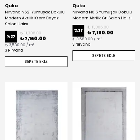
Quka
Quka
Nirvana N621 Yumuşak Dokulu
Nirvana N615 Yumuşak Dokulu
Modern Akrilik Krem Beyaz
Modern Akrilik Gri Salon Halısı
Salon Halısı
₺ 11,306.00
%
37
₺ 7,160.00
₺ 11,306.00
%
37
₺ 7,160.00
₺ 3,580.00 / m²
3 Nirvana
₺ 3,580.00 / m²
3 Nirvana
SEPETE EKLE
SEPETE EKLE