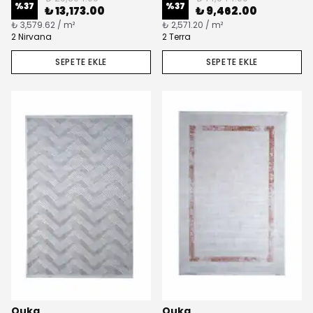
%
37
%
37
₺ 13,173.00
₺ 9,462.00
₺ 3,579.62 / m²
₺ 2,571.20 / m²
2 Nirvana
2 Terra
SEPETE EKLE
SEPETE EKLE
Quka
Quka