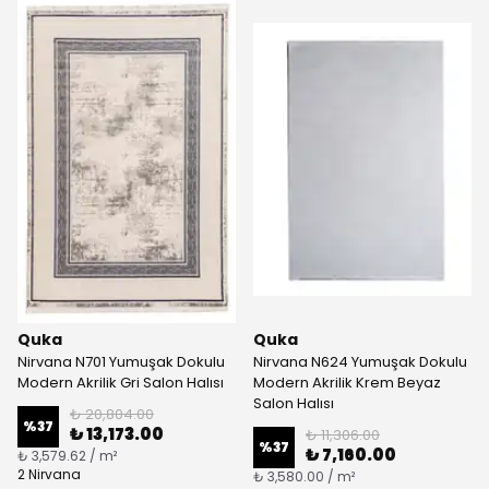
Quka
Quka
Nirvana N701 Yumuşak Dokulu
Nirvana N624 Yumuşak Dokulu
Modern Akrilik Gri Salon Halısı
Modern Akrilik Krem Beyaz
Salon Halısı
₺ 20,804.00
%
37
₺ 13,173.00
₺ 11,306.00
%
37
₺ 7,160.00
₺ 3,579.62 / m²
2 Nirvana
₺ 3,580.00 / m²