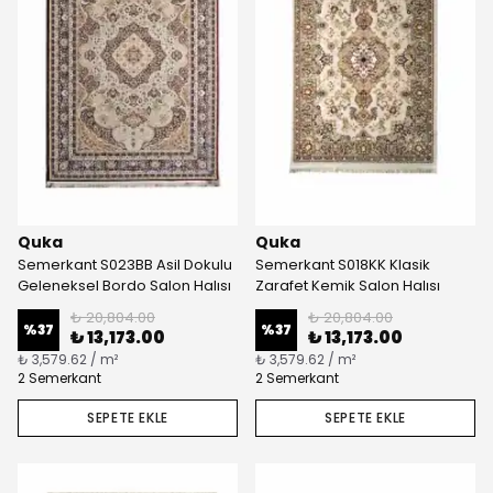
Quka
Quka
Semerkant S023BB Asil Dokulu
Semerkant S018KK Klasik
Geleneksel Bordo Salon Halısı
Zarafet Kemik Salon Halısı
₺ 20,804.00
₺ 20,804.00
%
37
%
37
₺ 13,173.00
₺ 13,173.00
₺ 3,579.62 / m²
₺ 3,579.62 / m²
2 Semerkant
2 Semerkant
SEPETE EKLE
SEPETE EKLE