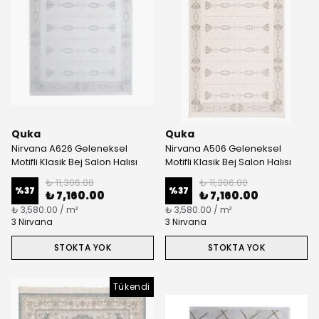
Quka
Quka
Nirvana A626 Geleneksel
Nirvana A506 Geleneksel
Motifli Klasik Bej Salon Halısı
Motifli Klasik Bej Salon Halısı
₺ 11,306.00
₺ 11,306.00
%
37
%
37
₺ 7,160.00
₺ 7,160.00
₺ 3,580.00 / m²
₺ 3,580.00 / m²
3 Nirvana
3 Nirvana
STOKTA YOK
STOKTA YOK
Tükendi