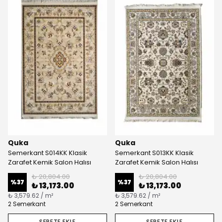
Quka
Quka
Semerkant S014KK Klasik
Semerkant S013KK Klasik
Zarafet Kemik Salon Halısı
Zarafet Kemik Salon Halısı
₺ 20,804.00
₺ 20,804.00
%
37
%
37
₺ 13,173.00
₺ 13,173.00
₺ 3,579.62 / m²
₺ 3,579.62 / m²
2 Semerkant
2 Semerkant
SEPETE EKLE
SEPETE EKLE