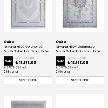
Quka
Quka
Nirvana N609 Geleneksel
Nirvana N604 Geleneksel
Motifli Göbekli Gri Salon Halısı
Motifli Göbekli Gri Salon Halısı
₺ 20,804.00
₺ 20,804.00
%
37
%
37
₺ 13,173.00
₺ 13,173.00
₺ 3,579.62 / m²
₺ 3,579.62 / m²
2 Nirvana
2 Nirvana
SEPETE EKLE
SEPETE EKLE