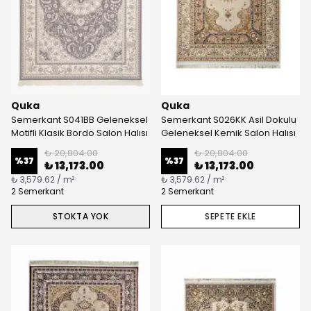
Quka
Quka
Semerkant S041BB Geleneksel
Semerkant S026KK Asil Dokulu
Motifli Klasik Bordo Salon Halısı
Geleneksel Kemik Salon Halısı
₺ 20,804.00
₺ 20,804.00
%
37
%
37
₺ 13,173.00
₺ 13,173.00
₺ 3,579.62 / m²
₺ 3,579.62 / m²
2 Semerkant
2 Semerkant
STOKTA YOK
SEPETE EKLE