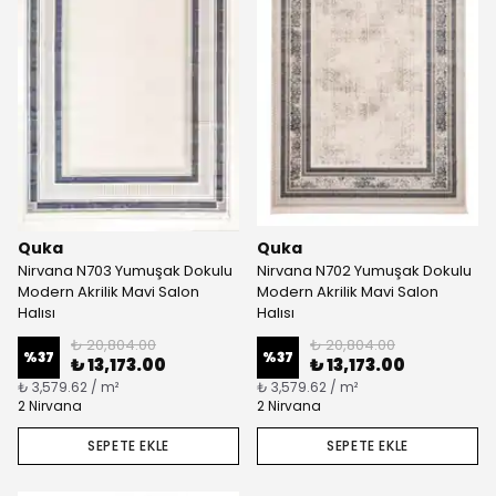
Quka
Quka
Nirvana N703 Yumuşak Dokulu
Nirvana N702 Yumuşak Dokulu
Modern Akrilik Mavi Salon
Modern Akrilik Mavi Salon
Halısı
Halısı
₺ 20,804.00
₺ 20,804.00
%
37
%
37
₺ 13,173.00
₺ 13,173.00
₺ 3,579.62 / m²
₺ 3,579.62 / m²
2 Nirvana
2 Nirvana
SEPETE EKLE
SEPETE EKLE