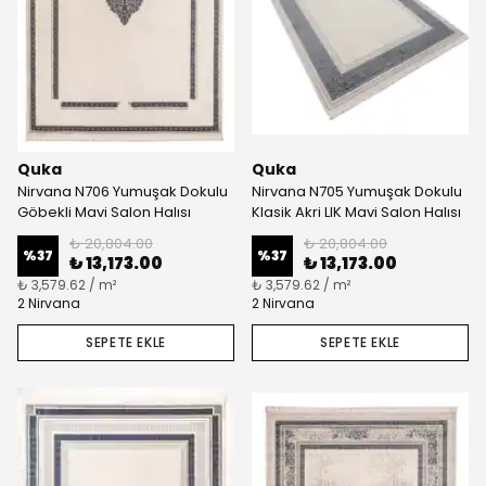
Quka
Quka
Nirvana N706 Yumuşak Dokulu
Nirvana N705 Yumuşak Dokulu
Göbekli Mavi Salon Halısı
Klasik Akri LIK Mavi Salon Halısı
₺ 20,804.00
₺ 20,804.00
%
37
%
37
₺ 13,173.00
₺ 13,173.00
₺ 3,579.62 / m²
₺ 3,579.62 / m²
2 Nirvana
2 Nirvana
SEPETE EKLE
SEPETE EKLE