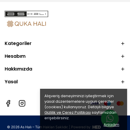
Kategoriler
Hesabım
Hakkımızda
Yasal
Alışveriş deneyiminizi iyileştirmek için
yasal düzenlemelere uygun çerezler
(cookies) kullanıyoruz. Detaylı bilgiye
Gizlilik ve Çerez Politikası
sayfamızdan
erişebilirsiniz.
Anladım
©
2026
As Halı – Tüm Hakları Saklıdır. | Powered by: