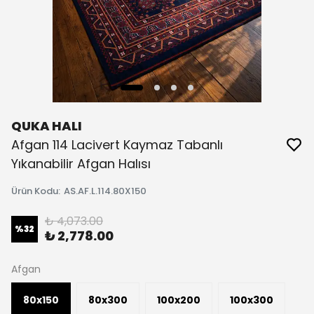
QUKA HALI
Afgan 114 Lacivert Kaymaz Tabanlı
Yıkanabilir Afgan Halısı
Ürün Kodu
:
AS.AF.L.114.80X150
₺ 4,073.00
%
32
₺ 2,778.00
Afgan
80x150
80x300
100x200
100x300