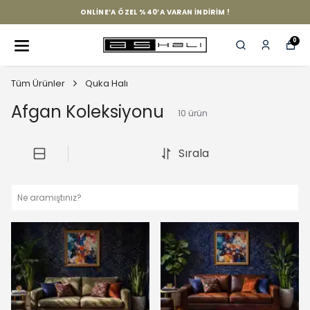
ONLINE’A ÖZEL %40’A VARAN İNDIRIM !
0
Tüm Ürünler
Quka Halı
Afgan Koleksiyonu
10
ürün
Sırala