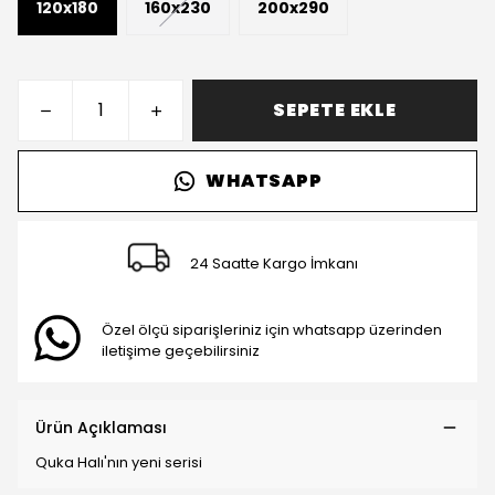
120x180
160x230
200x290
SEPETE EKLE
WHATSAPP
24 Saatte Kargo İmkanı
Özel ölçü siparişleriniz için whatsapp üzerinden
iletişime geçebilirsiniz
Ürün Açıklaması
Quka Halı'nın yeni serisi