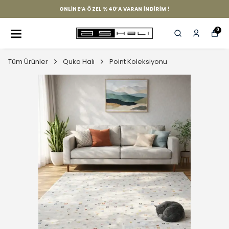
ONLINE’A ÖZEL %40’A VARAN İNDIRIM !
0
Tüm Ürünler
Quka Halı
Point Koleksiyonu