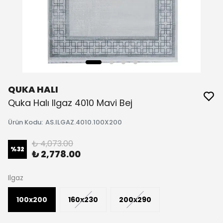
QUKA HALI
Quka Halı Ilgaz 4010 Mavi Bej
Ürün Kodu
:
AS.ILGAZ.4010.100X200
₺ 4,073.00
%
32
₺ 2,778.00
Ilgaz
100x200
160x230
200x290