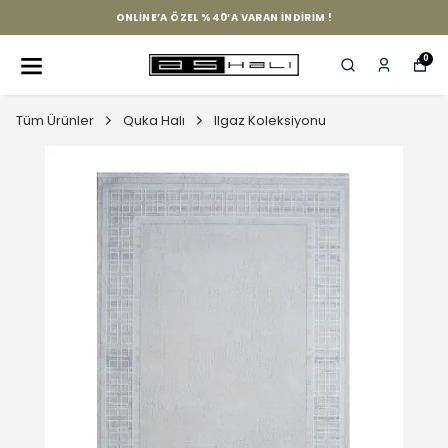
ONLINE’A ÖZEL %40’A VARAN İNDIRIM !
0
Tüm Ürünler
Quka Halı
Ilgaz Koleksiyonu