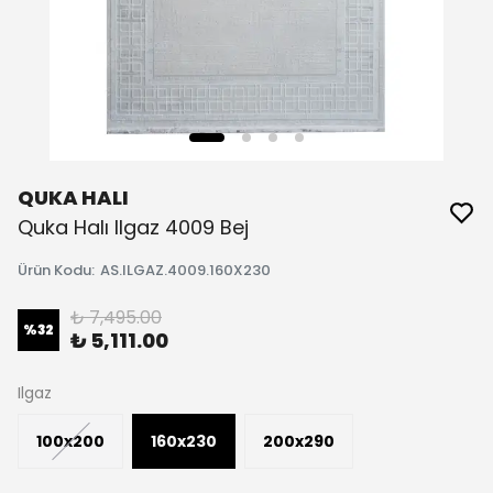
QUKA HALI
Quka Halı Ilgaz 4009 Bej
Ürün Kodu
:
AS.ILGAZ.4009.160X230
₺ 7,495.00
%
32
₺ 5,111.00
Ilgaz
100x200
160x230
200x290