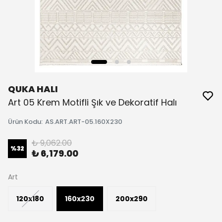
QUKA HALI
Art 05 Krem Motifli Şık ve Dekoratif Halı
Ürün Kodu
:
AS.ART.ART-05.160X230
₺ 9,062.00
%
32
₺ 6,179.00
Art
120x180
160x230
200x290