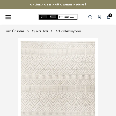
ONLINE’A ÖZEL %40’A VARAN İNDIRIM !
0
Tüm Ürünler
Quka Halı
Art Koleksiyonu