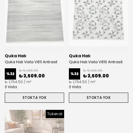
Quka Halı
Quka Halı
Quka Halı Vista V811 Antrasit
Quka Halı Vista V810 Antrasit
₺ 5,146.00
₺ 5,146.00
%
32
%
32
₺ 3,509.00
₺ 3,509.00
₺ 1,754.50 / m²
₺ 1,754.50 / m²
3 Vista
3 Vista
STOKTA YOK
STOKTA YOK
Tükendi