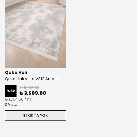
Quka Halı
Quka Halı Vista V812 Antasit
₺ 5,146.00
%
32
₺ 3,509.00
₺ 1,754.50 / m²
3 Vista
STOKTA YOK