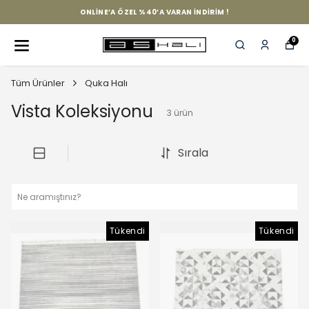
ONLINE’A ÖZEL %40’A VARAN İNDIRIM !
0
Tüm Ürünler
Quka Halı
Vista Koleksiyonu
3
ürün
Sırala
Tükendi
Tükendi