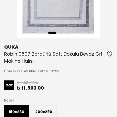
QUKA
Robin 9507 Bordürlü Soft Dokulu Beyaz Gri
Makine Halısı
Ürün Kodu
:
AS.RBN.9507.160X230
₺ 18,167.00
%
37
₺ 11,503.00
Robin
160x230
200x290