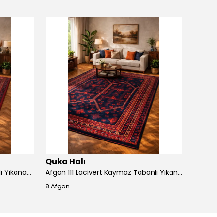
Quka Halı
Quka 
Afgan 111 Bordo Kaymaz Tabanlı Yıkanabilir Afgan Halısı
Afgan 111 Lacivert Kaymaz Tabanlı Yıkanabilir Afgan Halısı
8 Afgan
8 Afga