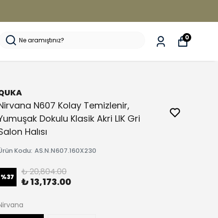
0
QUKA
Nirvana N607 Kolay Temizlenir,
Yumuşak Dokulu Klasik Akri LIK Gri
Salon Halısı
Ürün Kodu
:
AS.N.N607.160X230
₺ 20,804.00
%
37
₺ 13,173.00
Nirvana