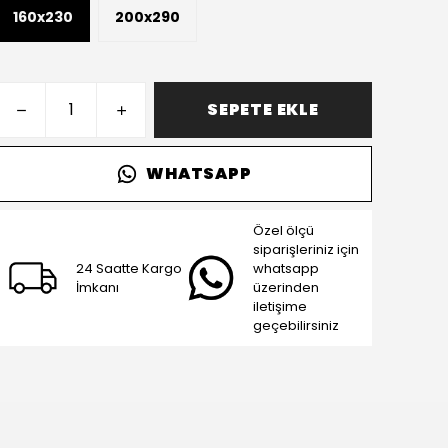
160x230
200x290
SEPETE EKLE
WHATSAPP
Özel ölçü
siparişleriniz için
24 Saatte Kargo
whatsapp
İmkanı
üzerinden
iletişime
geçebilirsiniz