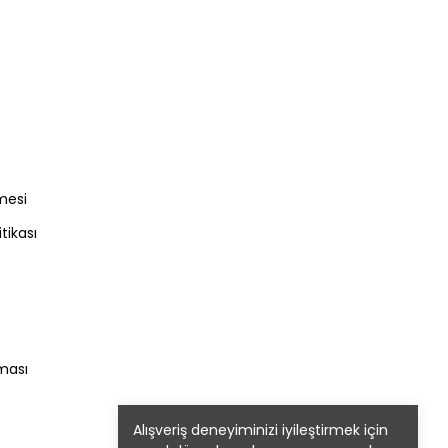
mesi
itikası
nması
Alışveriş deneyiminizi iyileştirmek için