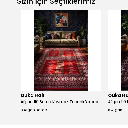
Sizin İçin Seçtiklerimiz
Quka Halı
Quka Ha
Arora 7537 Geleneksel Motifli Modern Vizon Akrilik Salon Halısı
Afgan 110 Bordo Kaymaz Tabanlı Yıkanabilir Afgan Halısı
8 Afgan Bordo
8 Afgan