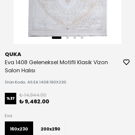
QUKA
Eva 1408 Geleneksel Motifli Klasik Vizon
Salon Halısı
Ürün Kodu
:
AS.EA.1408.160X230
₺ 14,944.00
%
37
₺ 9,462.00
Eva
160x230
200x290