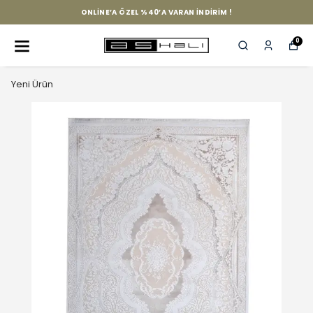
ONLINE’A ÖZEL %40’A VARAN İNDIRIM !
0
Yeni Ürün