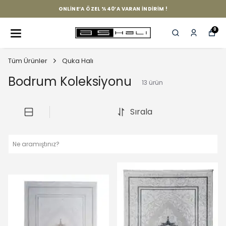
ONLINE’A ÖZEL %40’A VARAN İNDIRIM !
0
Tüm Ürünler
Quka Halı
Bodrum Koleksiyonu
13
ürün
Sırala