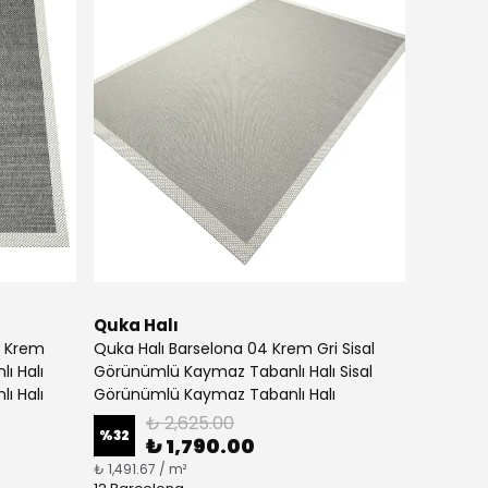
Quka Halı
t Krem
Quka Halı Barselona 04 Krem Gri Sisal
ı Halı
Görünümlü Kaymaz Tabanlı Halı Sisal
ı Halı
Görünümlü Kaymaz Tabanlı Halı
₺ 2,625.00
%
32
₺ 1,790.00
₺ 1,491.67 / m²