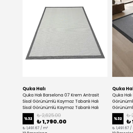
Quka Halı
Quka Hal
Quka Halı Barselona 07 Krem Antrasit
Quka Halı 
Sisal Görünümlü Kaymaz Tabanlı Halı
Görünümlü
Sisal Görünümlü Kaymaz Tabanlı Halı
Görünümlü
₺ 2,625.00
₺ 
%
32
%
32
₺ 1,790.00
₺ 
₺ 1,491.67 / m²
₺ 1,491.67 /