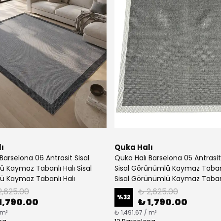
ı
Quka Halı
Barselona 06 Antrasit Sisal
Quka Halı Barselona 05 Antrasi
 Kaymaz Tabanlı Halı Sisal
Sisal Görünümlü Kaymaz Tabanl
 Kaymaz Tabanlı Halı
Sisal Görünümlü Kaymaz Tabanl
2,625.00
₺ 2,625.00
%
32
1,790.00
₺ 1,790.00
 m²
₺ 1,491.67 / m²