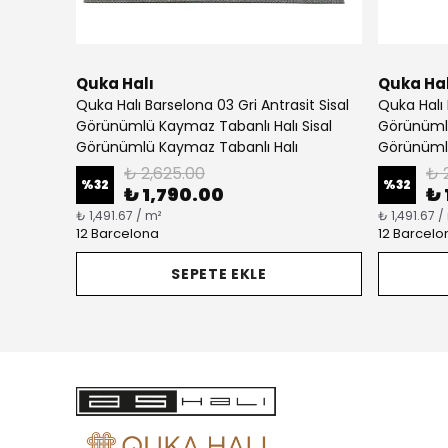
Quka Halı
Quka Hal
Quka Halı Barselona 03 Gri Antrasit Sisal
Quka Halı 
Görünümlü Kaymaz Tabanlı Halı Sisal
Görünümlü
Görünümlü Kaymaz Tabanlı Halı
Görünümlü
₺ 2,625.00
₺ 
%
32
%
32
₺ 1,790.00
₺ 
₺ 1,491.67 / m²
₺ 1,491.67 /
12 Barcelona
12 Barcelo
SEPETE EKLE