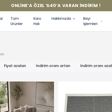
ONLINE’A ÖZEL %40’A VARAN İNDIRIM !
ar
Tüm
Karo
Hakkımızda
Bayi
Ürünler
Halı
İşlemleri
rün
Fiyat azalan
İndirim oranı artan
İndirim oranı aza