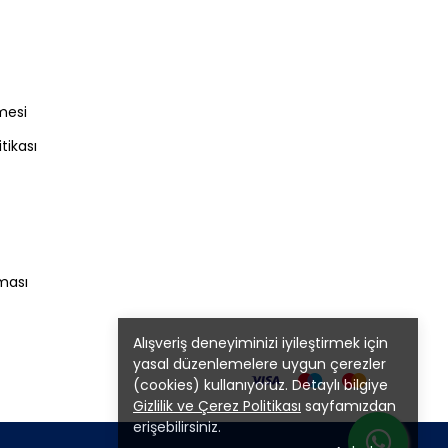
mesi
itikası
nması
Alışveriş deneyiminizi iyileştirmek için
yasal düzenlemelere uygun çerezler
(cookies) kullanıyoruz. Detaylı bilgiye
Gizlilik ve Çerez Politikası
sayfamızdan
erişebilirsiniz.