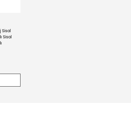
 Sisal
 Sisal
ı