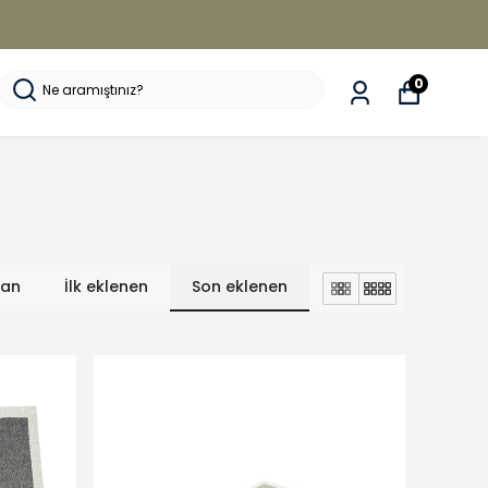
0
lan
İlk eklenen
Son eklenen